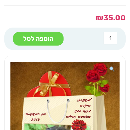
₪
35.00
כמות
הוספה לסל
של
תמונה
על
קאפה
שקית
הפתעות