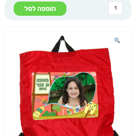
כמות
הוספה לסל
של
תיק
לים
ולבריכה
אדום
ציור