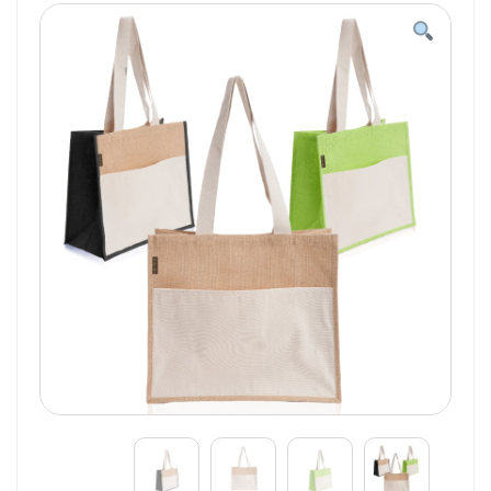
תא
-
ביו