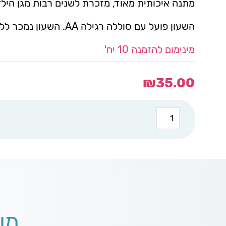
מתנה איכותית מאוד, מזכרת לשנים רבות מגן הילד
השעון פועל עם סוללה רגילה AA. השעון נמכר ללא סוללה.
מינימום להזמנה 10 יח'
₪
35.00
כמות
של
שעון
קוקיה
20/20
בית
הקוקיה
מו