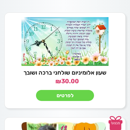
שעון אלומיניום שולחני ברכה ושובך
₪
30.00
לפרטים
מבצע!