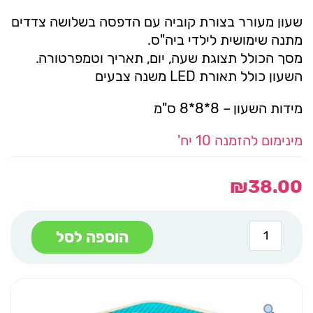
שעון מעורר בצורת קוביה עם הדפסה בשלושה צדדים
מתנה שימושית לילדי ביה"ס.
מסך הכולל תצוגת שעה, יום, תאריך וטמפרטורה.
השעון כולל תאורת LED משנה צבעים
מידות השעון – 8*8*8 ס"מ
מינימום להזמנה 10 יח'
₪
38.00
כמות
הוספה לסל
של
שעון
מעורר
עם
תאורה
מתחלפת