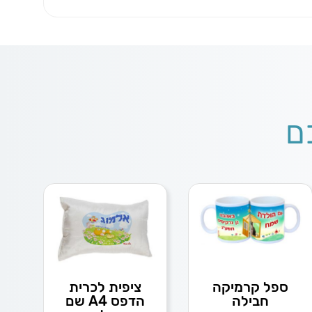
ם
ספל קרמיקה
ציפית לכרית
חבילה
הדפס A4 שם