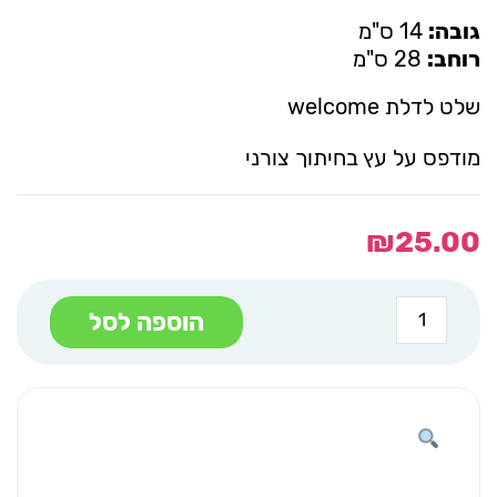
גובה:
14 ס"מ
רוחב:
28 ס"מ
שלט לדלת welcome
מודפס על עץ בחיתוך צורני
₪
25.00
כמות
הוספה לסל
של
שלט
לדלת
welcome