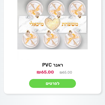
ראנר PVC
₪
65.00
₪
65.00
לפרטים