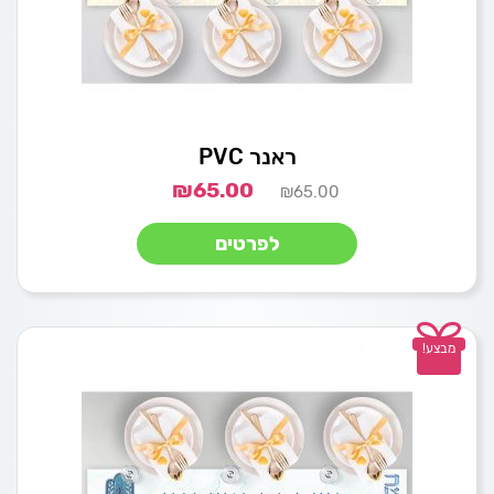
ראנר PVC
₪
65.00
₪
65.00
לפרטים
מבצע!