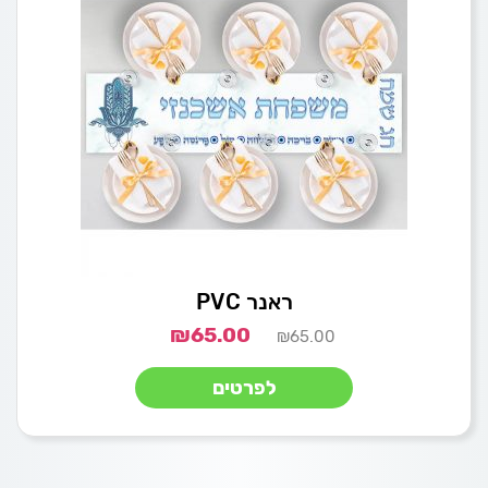
ראנר PVC
₪
65.00
₪
65.00
לפרטים