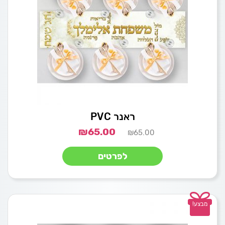
ראנר PVC
₪
65.00
₪
65.00
לפרטים
מבצע!