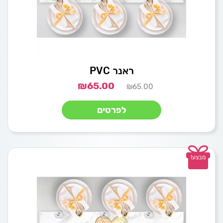
ראנר PVC
₪
65.00
₪
65.00
לפרטים
מבצע!