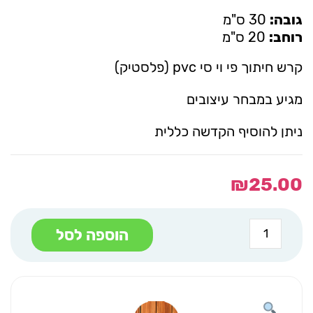
גובה:
30 ס"מ
רוחב:
20 ס"מ
קרש חיתוך פי וי סי pvc (פלסטיק)
מגיע במבחר עיצובים
ניתן להוסיף הקדשה כללית
₪
25.00
כמות
הוספה לסל
של
קרש
חיתוך
פי
וי
סי
pvc