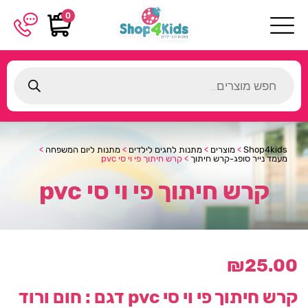
0
Products
search
Shop4kids
>
מוצרים
>
מתנות לחגים לילדים
>
מתנות ליום המשפחה
>
מעמד נייר סופג-קרש חיתוך
>
קרש חיתוך פי וי סי pvc
קרש חיתוך פי וי סי pvc
₪
25.00
קרש חיתוך פי וי סי pvc
דגם : חום ורוד