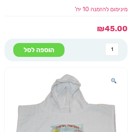
מינימום להזמנה 10 יח'
₪
45.00
כמות
הוספה לסל
של
קפוצ'ון
מגבת
לבן
נדנדה