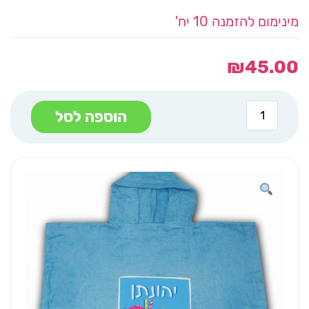
מינימום להזמנה 10 יח'
₪
45.00
כמות
הוספה לסל
של
קפוצ'ון
מגבת
כחול