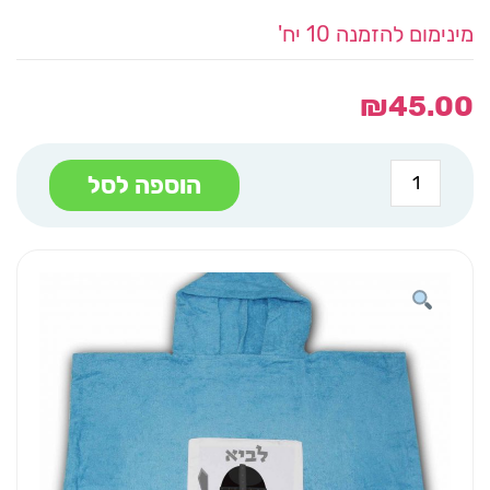
מינימום להזמנה 10 יח'
₪
45.00
כמות
הוספה לסל
של
קפוצ'ון
מגבת
כחול