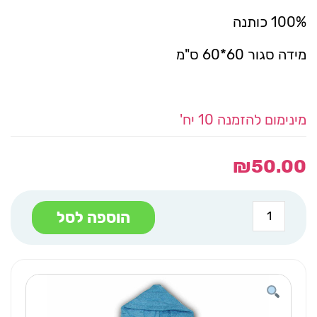
100% כותנה
מידה סגור 60*60 ס"מ
מינימום להזמנה 10 יח'
₪
50.00
כמות
הוספה לסל
של
קפוצ'ון
מגבת
כחול
שם
הילד/ה