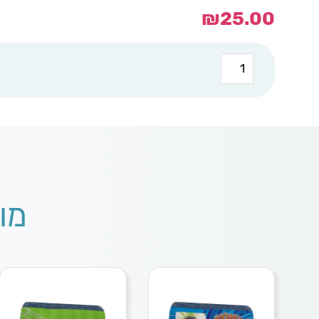
₪
25.00
כמות
של
קלמר
ורוד
גינס
שם
מו