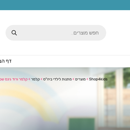
Products
search
דף הב
Shop4kids
>
מוצרים
>
מתנות לילדי ביה"ס
>
קלמר
>
קלמר ורוד גינס שם