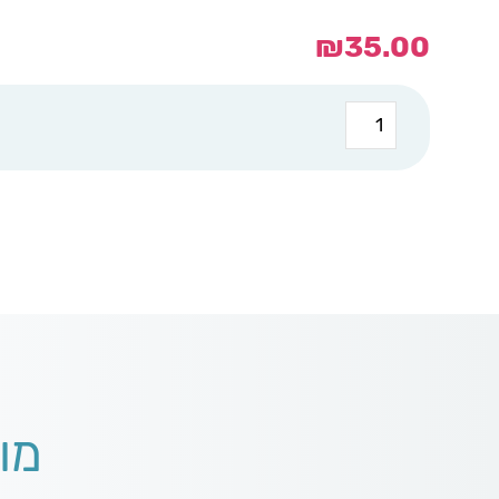
₪
35.00
כמות
של
קופסת
אוכל
עם
חלוקה
פנימית
מו