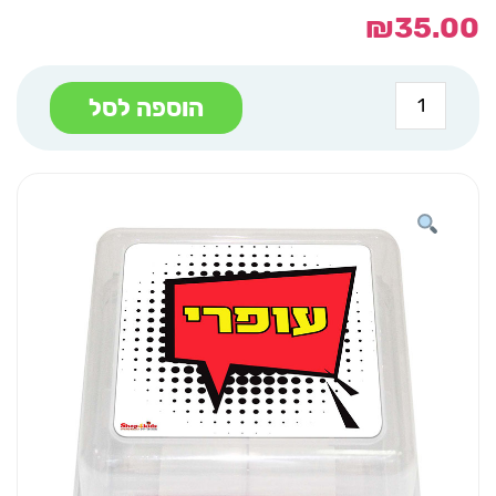
₪
35.00
כמות
הוספה לסל
של
קופסת
אוכל
עם
חלוקה
פנימית