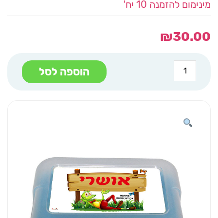
מינימום להזמנה 10 יח'
₪
30.00
כמות
הוספה לסל
של
קופסאת
אוכל
תכלת