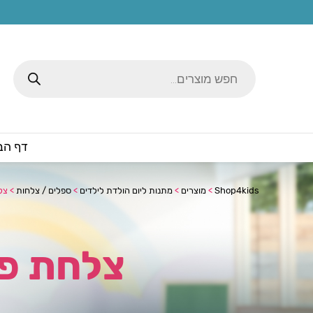
Products
search
דף הב
Shop4kids
>
מוצרים
>
מתנות ליום הולדת לילדים
>
ספלים / צלחות
>
צל
צלחת פל