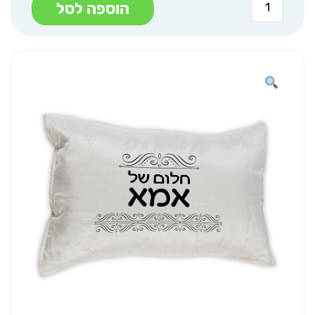
הוספה לסל
של
ציפית
לכרית