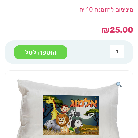
מינימום להזמנה 10 יח'
₪
25.00
כמות
הוספה לסל
של
ציפית
לכרית
הדפס
A4
שם
חיות
לילה