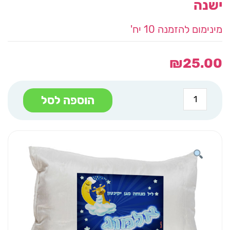
ישנה
מינימום להזמנה 10 יח'
₪
25.00
כמות
הוספה לסל
של
ציפית
לכרית
הדפס
A4
שם
גירפה
ישנה