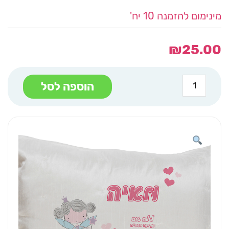
מינימום להזמנה 10 יח'
₪
25.00
כמות
הוספה לסל
של
ציפית
לכרית
הדפס
A4
פיה
עם
כתר