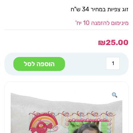
זוג צפיות במחיר 34 ש"ח
מינימום להזמנה 10 יח'
₪
25.00
כמות
הוספה לסל
של
ציפית
לכרית
הדפס
A4
אמא