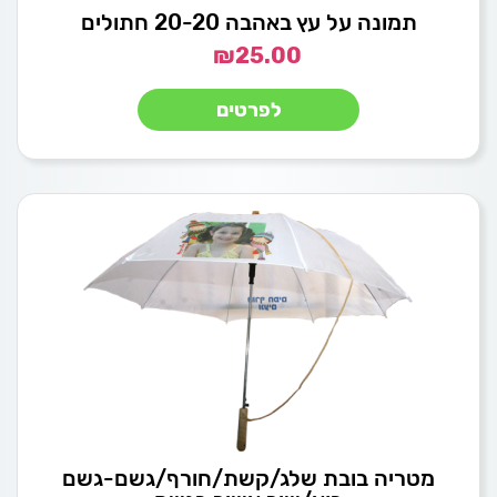
תמונה על עץ באהבה 20-20 חתולים
₪
25.00
לפרטים
מטריה בובת שלג/קשת/חורף/גשם-גשם