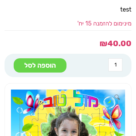
test
מינימום להזמנה 15 יח'
₪
40.00
כמות
הוספה לסל
של
פאזל
קרטון
בקופסא
A3
חמניה