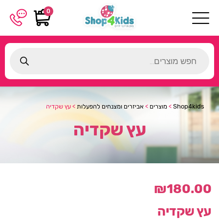
0
Products
search
Shop4kids
>
מוצרים
>
אביזרים ומצנחים להפעלות
>
עץ שקדיה
עץ שקדיה
₪
180.00
עץ שקדיה