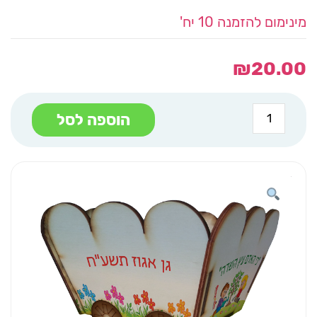
מינימום להזמנה 10 יח'
₪
20.00
כמות
הוספה לסל
של
עגלה
מעץ
כי
האדם
עץ
השדה