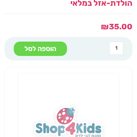
הולדת-אזל במלאי
₪
35.00
כמות
הוספה לסל
של
ספר
יום
הולדת-אזל
במלאי
יש
לי
יום
הולדת-אזל
במלאי