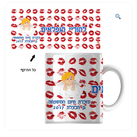
רקע
נשיקות
רייק