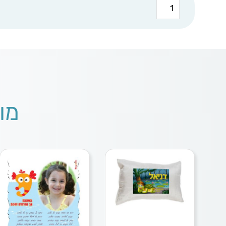
כמות
של
ספל
קרמיקה
חרסינה
מו