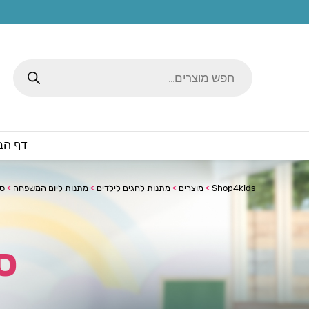
Products
search
דף הב
Shop4kids
>
מוצרים
>
מתנות לחגים לילדים
>
מתנות ליום המשפחה
>
ספ
ס