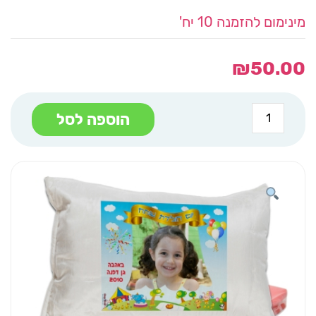
מינימום להזמנה 10 יח'
₪
50.00
כמות
הוספה לסל
של
סט
מצעים
קרקס