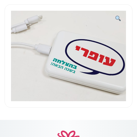
גיבוי
עם
2
יציאות
USB
-
עופרי