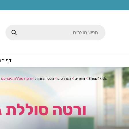
Products
search
דף הב
Shop4kids
>
מוצרים
>
גאדג'טים
>
מטען אוזניות
>
ורטה סוללת גיבוי עם 2 יציאות USB – איתמר
ורטה סוללת גיבוי עם 2 יצי