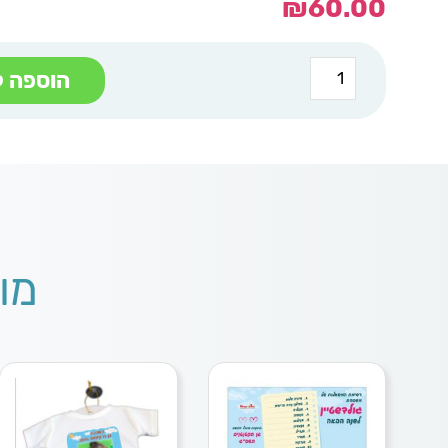
₪
60.00
כמות
הוספה ל
של
ורטה
סוללת
גיבוי
עם
2
יציאות
USB
-
איתמר
מו