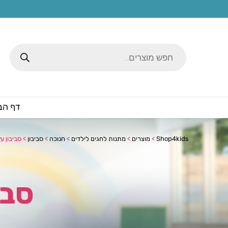
Products
search
דף הב
Shop4kids
>
מוצרים
>
מתנות לחגים לילדים
>
חנוכה
>
סביבון
>
סביבון ע
סבי