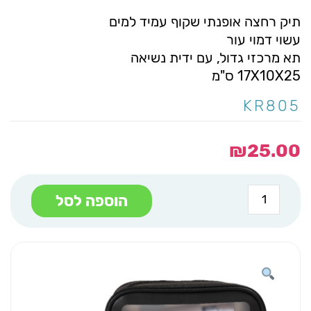
תיק רחצה אופנתי שקוף עמיד למים
עשוי דמוי עור
תא מרכזי גדול, עם ידית נשיאה
17X10X25 ס"מ
KR805
₪
25.00
כמות
הוספה לסל
של
נטורל
תיק
רחצה
שקוף