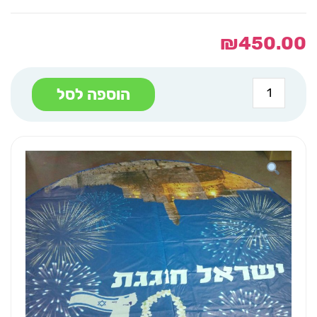
₪
450.00
כמות
הוספה לסל
של
מצנח
עצמאות
זיקוקים