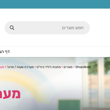
Products
search
דף הב
Shop4kids
>
מוצרים
>
מתנות לילדי ביה"ס
>
מערכת שעות / סרגל
>
מער
מער