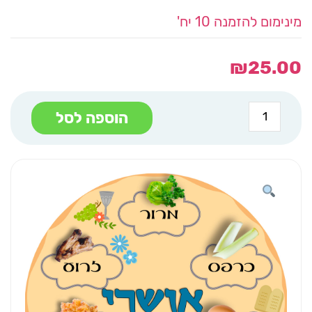
מינימום להזמנה 10 יח'
₪
25.00
כמות
הוספה לסל
של
מעמד
צלחת
מעץ
קוטר
20
סמ
במדבר