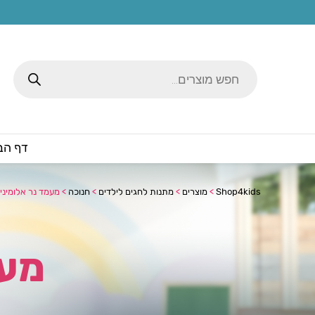
Products
search
דף הב
Shop4kids
>
מוצרים
>
מתנות לחגים לילדים
>
חנוכה
>
מעמד נר אלומיניו
מעמ