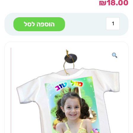
₪
18.00
כמות
הוספה לסל
של
מיני
חולצה
לרכב
נסיעה