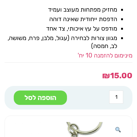
מחזיק מפתחות מעוצב ועמיד
הדפסת ייחודית שאינה דוהה
מודפס על עץ איכותי, צד אחד
מגוון צורות לבחירה (עגול, מלבן, פרח, משושה,
לב, חמסה)
מינימום להזמנה 10 יח'
₪
15.00
כמות
הוספה לסל
של
מחזיק
מפתחות
פרח
פרח
שם
משובץ