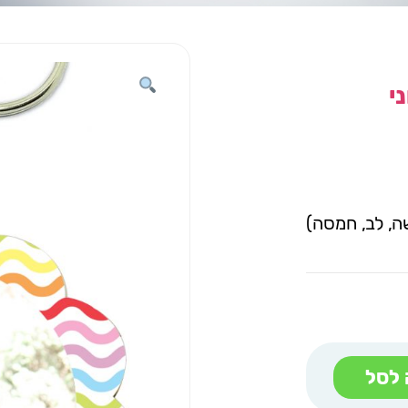
י
שה, לב, חמסה)
 לסל