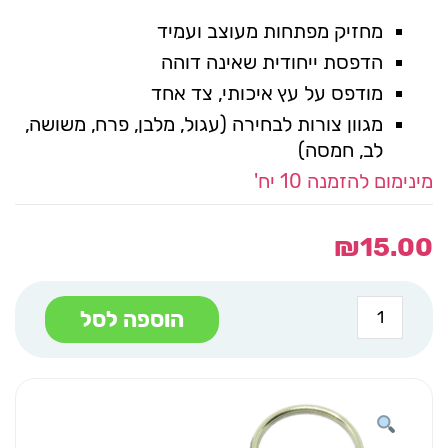
מחזיק מפתחות מעוצב ועמיד
הדפסת ייחודית שאינה דוהה
מודפס על עץ איכותי, צד אחד
מגוון צורות לבחירה (עגול, מלבן, פרח, משושה,
לב, חמסה)
מינימום להזמנה 10 יח'
₪
15.00
כמות
הוספה לסל
של
מחזיק
מפתחות
משושה
גלים
צבעוניים