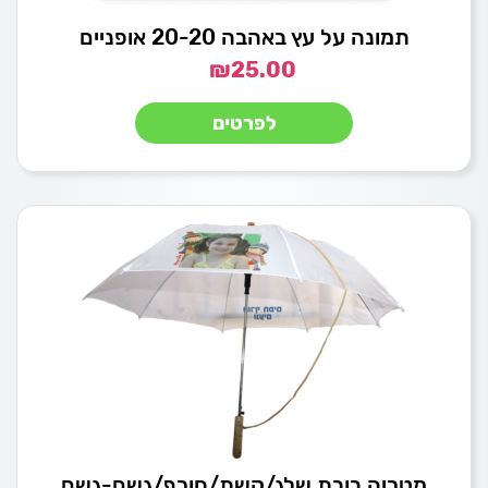
תמונה על עץ באהבה 20-20 אופניים
₪
25.00
לפרטים
מטריה בובת שלג/קשת/חורף/גשם-גשם