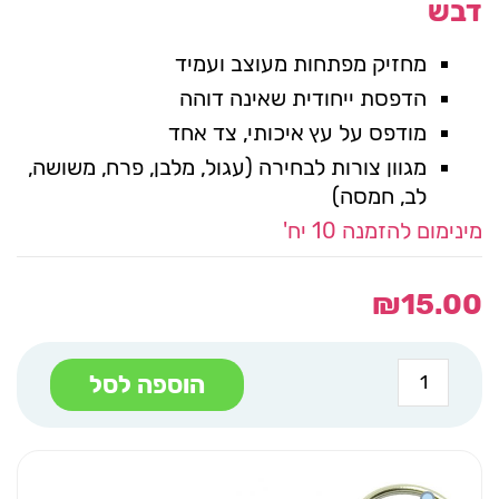
דבש
מחזיק מפתחות מעוצב ועמיד
הדפסת ייחודית שאינה דוהה
מודפס על עץ איכותי, צד אחד
מגוון צורות לבחירה (עגול, מלבן, פרח, משושה,
לב, חמסה)
מינימום להזמנה 10 יח'
₪
15.00
כמות
הוספה לסל
של
מחזיק
מפתחות
/
מגנט
סובלימציה