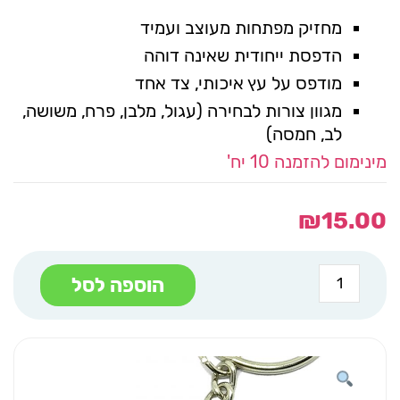
מחזיק מפתחות מעוצב ועמיד
הדפסת ייחודית שאינה דוהה
מודפס על עץ איכותי, צד אחד
מגוון צורות לבחירה (עגול, מלבן, פרח, משושה,
לב, חמסה)
מינימום להזמנה 10 יח'
₪
15.00
כמות
הוספה לסל
של
מחזיק
מפתחות
בית
אדום