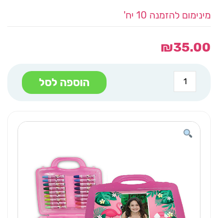
מינימום להזמנה 10 יח'
₪
35.00
כמות
הוספה לסל
של
מזוודה
36
צבעי
פנדה
ורוד