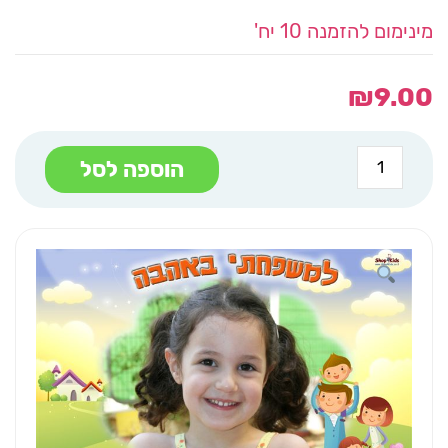
מינימום להזמנה 10 יח'
₪
9.00
כמות
הוספה לסל
של
מגנט
ליום
המשפחה
משפחה