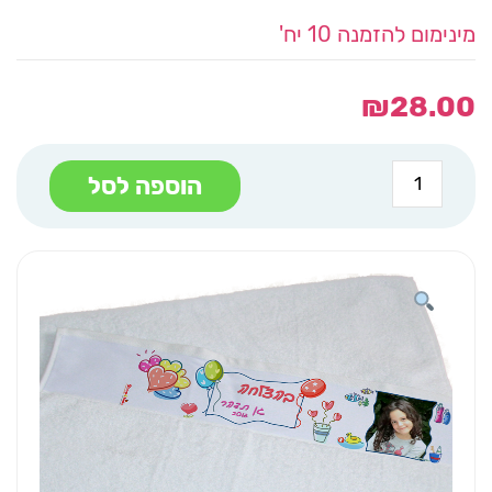
מינימום להזמנה 10 יח'
₪
28.00
כמות
הוספה לסל
של
מגבת
ידיים
בלונים