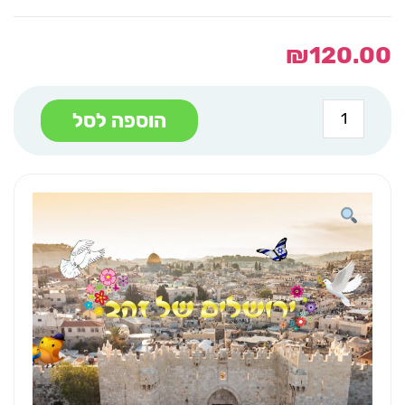
₪
120.00
כמות
הוספה לסל
של
לוח
תוכן
שער
ירושלים